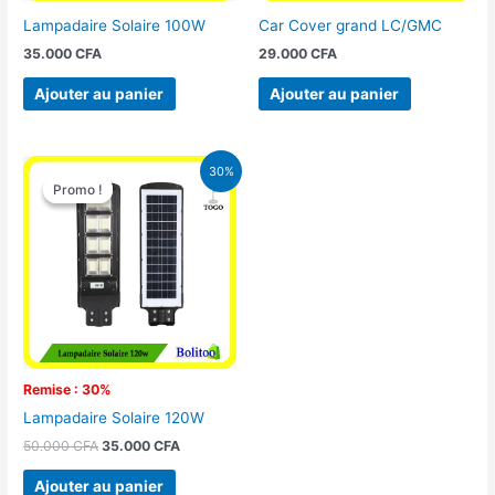
Lampadaire Solaire 100W
Car Cover grand LC/GMC
35.000
CFA
29.000
CFA
Ajouter au panier
Ajouter au panier
Le
Le
30%
prix
prix
Promo !
Promo !
initial
actuel
était :
est :
50.000 CFA.
35.000 CFA.
Remise : 30%
Lampadaire Solaire 120W
50.000
CFA
35.000
CFA
Ajouter au panier