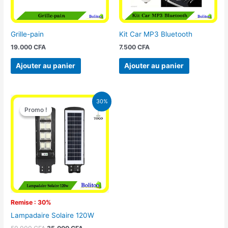
Grille-pain
Kit Car MP3 Bluetooth
19.000
CFA
7.500
CFA
Ajouter au panier
Ajouter au panier
Le
Le
30%
prix
prix
Promo !
Promo !
initial
actuel
était :
est :
50.000 CFA.
35.000 CFA.
Remise : 30%
Lampadaire Solaire 120W