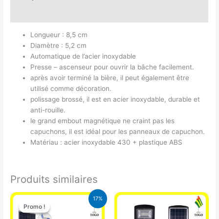
Avis (0)
Longueur : 8,5 cm
Diamètre : 5,2 cm
Automatique de l’acier inoxydable
Presse – ascenseur pour ouvrir la bâche facilement.
après avoir terminé la bière, il peut également être
utilisé comme décoration.
polissage brossé, il est en acier inoxydable, durable et
anti-rouille.
le grand embout magnétique ne craint pas les
capuchons, il est idéal pour les panneaux de capuchon.
Matériau : acier inoxydable 430 + plastique ABS
Produits similaires
Le
Le
17%
prix
prix
Promo !
Promo !
initial
actuel
était :
est :