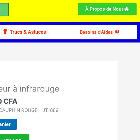
À Propos de Nous
Trucs & Astuces
Besoins d’Aides
Le
prix
ur à infrarouge
actuel
:
0
CFA
est :
0 CFA.
9.500 CFA.
AUPHIN ROUGE – JT-889
anier