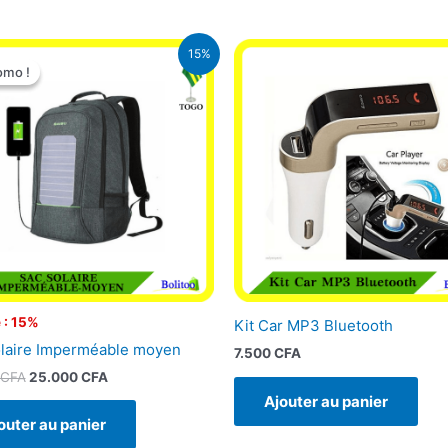
Le
Le
15%
prix
prix
omo !
omo !
initial
actuel
était :
est :
29.500 CFA.
25.000 CFA.
 : 15%
Kit Car MP3 Bluetooth
laire Imperméable moyen
7.500
CFA
CFA
25.000
CFA
Ajouter au panier
outer au panier