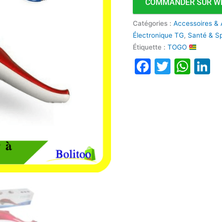
COMMANDER SUR W
Catégories :
Accessoires & 
Électronique TG
,
Santé & S
Étiquette :
TOGO
Faceboo
Twitte
Wha
L