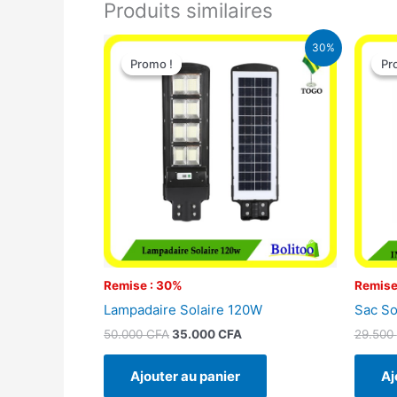
Produits similaires
Le
Le
30%
prix
prix
Promo !
Promo !
Pr
Pr
initial
actuel
était :
est :
50.000 CFA.
35.000 CFA.
Remise : 30%
Remise
Lampadaire Solaire 120W
Sac So
50.000
CFA
35.000
CFA
29.500
Ajouter au panier
Aj