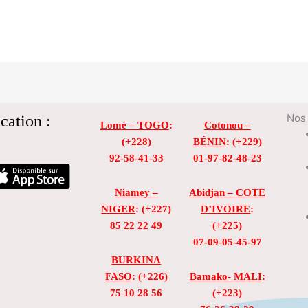
cation :
Nos 
Lomé – TOGO
:
Cotonou –
(+228)
BÉNIN
: (+229)
92-58-41-33
01-97-82-48-23
Niamey –
Abidjan – COTE
NIGER
: (+227)
D’IVOIRE
:
85 22 22 49
(+225)
07-09-05-45-97
BURKINA
FASO
: (+226)
Bamako- MALI
:
75 10 28 56
(+223)