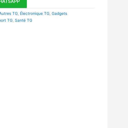
HATSAPP
Autres TG
,
Électronique TG
,
Gadgets
port TG
,
Santé TG
k
r
tsApp
inkedIn