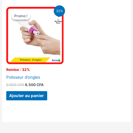
Le
Le
32%
prix
prix
Promo !
Promo !
initial
actuel
était :
est :
9.500 CFA.
6.500 CFA.
Remise : 32%
Polisseur d’ongles
9.500
CFA
6.500
CFA
Ajouter au panier