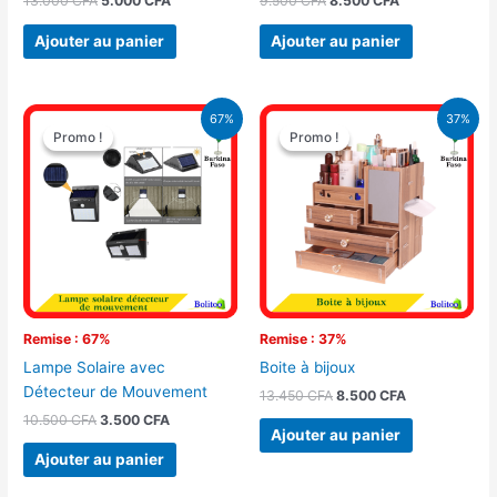
13.000
CFA
5.000
CFA
9.500
CFA
8.500
CFA
Ajouter au panier
Ajouter au panier
Le
Le
Le
Le
67%
37%
prix
prix
prix
prix
Promo !
Promo !
Promo !
Promo !
initial
actuel
initial
actuel
était :
est :
était :
est :
10.500 CFA.
3.500 CFA.
13.450 CFA.
8.500 CFA.
Remise : 67%
Remise : 37%
Lampe Solaire avec
Boite à bijoux
Détecteur de Mouvement
13.450
CFA
8.500
CFA
10.500
CFA
3.500
CFA
Ajouter au panier
Ajouter au panier