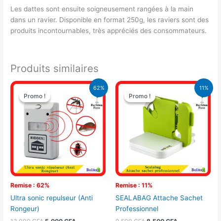
Les dattes sont ensuite soigneusement rangées à la main
dans un ravier. Disponible en format 250g, les raviers sont des
produits incontournables, très appréciés des consommateurs.
Produits similaires
Le
Le
Le
Le
62%
11%
prix
prix
prix
prix
Promo !
Promo !
Promo !
Promo !
initial
actuel
initial
actuel
était :
est :
était :
est :
13.000 CFA.
5.000 CFA.
9.500 CFA.
8.500 CFA.
Remise : 62%
Remise : 11%
Ultra sonic repulseur (Anti
SEALABAG Attache Sachet
Rongeur)
Professionnel