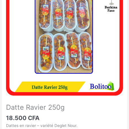
Ravier
250g
Datte Ravier 250g
18.500
CFA
Dattes en ravier – variété Deglet Nour.