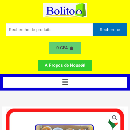
250g
Aller
au
contenu
Recherche
Recherche
pour :
0
CFA
À Propos de Nous
Menu
quantité
de
Datte