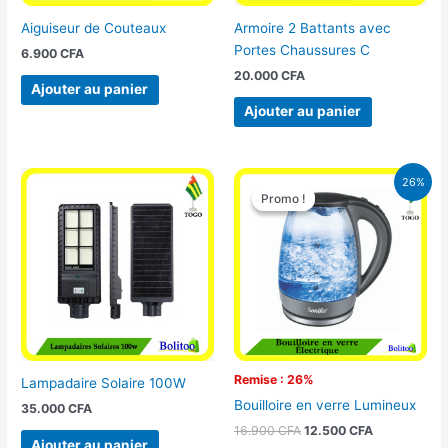
Aiguiseur de Couteaux
Armoire 2 Battants avec
Portes Chaussures C
6.900
CFA
20.000
CFA
Ajouter au panier
Ajouter au panier
Le
Le
26%
prix
prix
Promo !
Promo !
initial
actuel
était :
est :
16.900 CFA.
12.500 CFA.
Remise : 26%
Lampadaire Solaire 100W
Bouilloire en verre Lumineux
35.000
CFA
16.900
CFA
12.500
CFA
Ajouter au panier