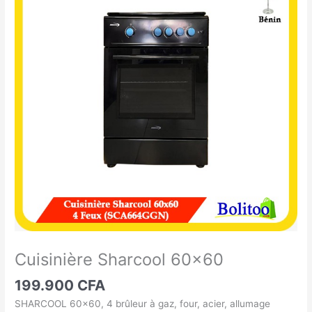
Sharcool
60x60
Cuisinière Sharcool 60×60
199.900
CFA
SHARCOOL 60×60, 4 brûleur à gaz, four, acier, allumage