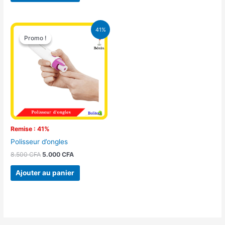
Le
Le
41%
prix
prix
Promo !
Promo !
initial
actuel
était :
est :
8.500 CFA.
5.000 CFA.
Remise : 41%
Polisseur d’ongles
8.500
CFA
5.000
CFA
Ajouter au panier