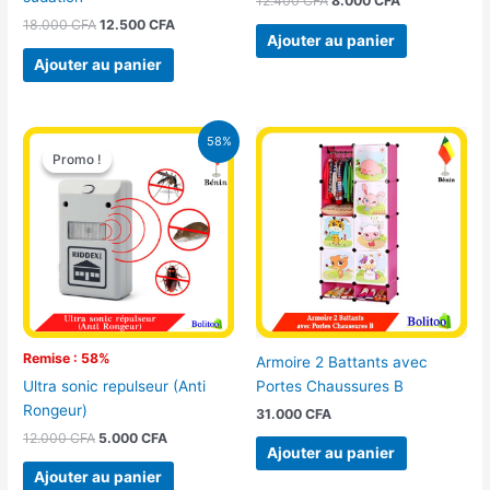
12.400
CFA
8.000
CFA
18.000
CFA
12.500
CFA
Ajouter au panier
Ajouter au panier
Le
Le
58%
prix
prix
Promo !
Promo !
initial
actuel
était :
est :
12.000 CFA.
5.000 CFA.
Remise : 58%
Armoire 2 Battants avec
Portes Chaussures B
Ultra sonic repulseur (Anti
Rongeur)
31.000
CFA
12.000
CFA
5.000
CFA
Ajouter au panier
Ajouter au panier