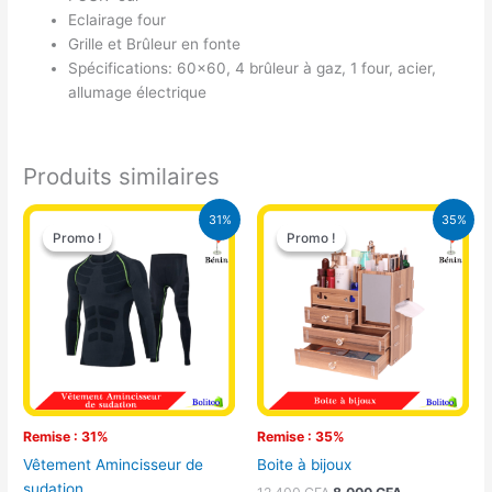
Eclairage four
Grille et Brûleur en fonte
Spécifications: 60×60, 4 brûleur à gaz, 1 four, acier,
allumage électrique
Produits similaires
Le
Le
Le
Le
31%
35%
prix
prix
prix
prix
Promo !
Promo !
Promo !
Promo !
initial
actuel
initial
actuel
était :
est :
était :
est :
18.000 CFA.
12.500 CFA.
12.400 CFA.
8.000 CFA.
Remise : 31%
Remise : 35%
Vêtement Amincisseur de
Boite à bijoux
sudation