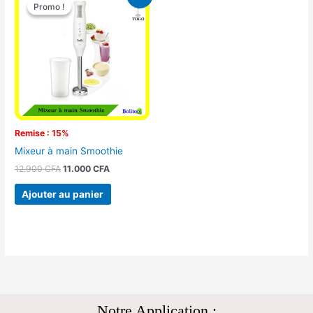
prix
prix
Promo !
Promo !
initial
actuel
était :
est :
12.900 CFA.
11.000 CFA.
Remise : 15%
Mixeur à main Smoothie
12.900
CFA
11.000
CFA
Ajouter au panier
Notre Application :