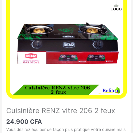
RENZ
vitre
206
2
feux
Cuisinière RENZ vitre 206 2 feux
24.900
CFA
Vous désirez équiper de façon plus pratique votre cuisine mais