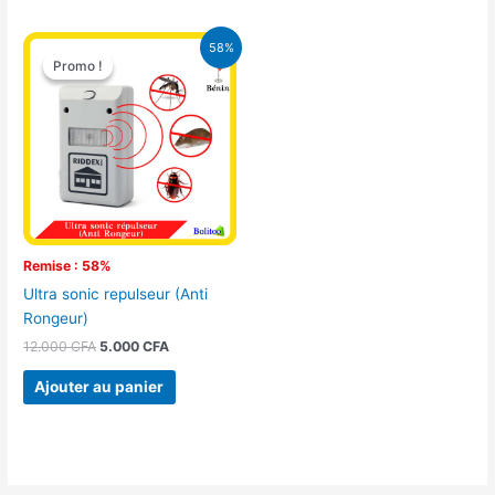
Le
Le
58%
prix
prix
Promo !
Promo !
initial
actuel
était :
est :
12.000 CFA.
5.000 CFA.
Remise : 58%
Ultra sonic repulseur (Anti
Rongeur)
12.000
CFA
5.000
CFA
Ajouter au panier