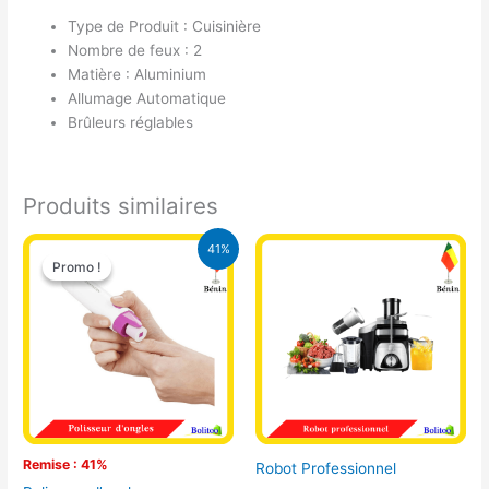
Type de Produit : Cuisinière
Nombre de feux : 2
Matière : Aluminium
Allumage Automatique
Brûleurs réglables
Produits similaires
Le
Le
41%
prix
prix
Promo !
Promo !
initial
actuel
était :
est :
8.500 CFA.
5.000 CFA.
Remise : 41%
Robot Professionnel