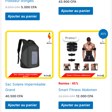
Polisseur d’ongles
43.900
CFA
8.500
CFA
5.000
CFA
Ajouter au panier
Ajouter au panier
Le
Le
45%
prix
prix
Promo !
Promo !
initial
actuel
était :
est :
22.000 CFA.
12.000 CFA.
Remise : 45%
Sac Solaire Imperméable
Grand
Smart Fitness Abdomen
40.500
CFA
22.000
CFA
12.000
CFA
Ajouter au panier
Ajouter au panier