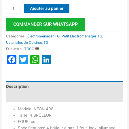
Ajouter au panier
COMMANDER SUR WHATSAPP
Catégories :
Électroménager TG
,
Petit Électroménager TG
,
Ustensiles de Cuisines TG
Étiquette :
TOGO
Facebook
Twitter
WhatsApp
LinkedIn
Description
Avis (0)
Modèle: NEON 408
Taille: 4 BRÛLEUR
FOUR: oui
Spécifications: 4 brûleur à gaz, 1 four, inox, allumage