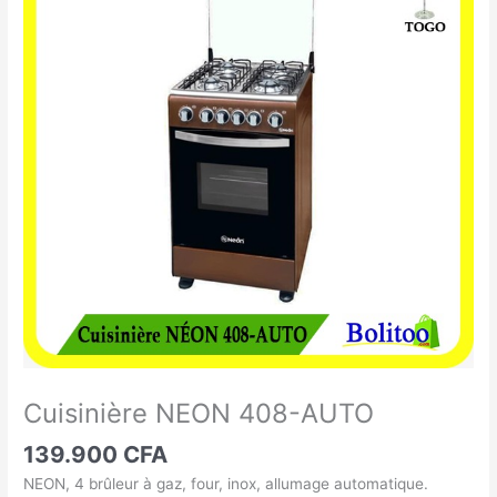
NEON
408-
AUTO
Cuisinière NEON 408-AUTO
139.900
CFA
NEON, 4 brûleur à gaz, four, inox, allumage automatique.