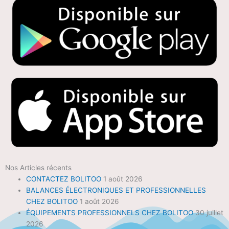
Nos Articles récents
CONTACTEZ BOLITOO
1 août 2026
BALANCES ÉLECTRONIQUES ET PROFESSIONNELLES
CHEZ BOLITOO
1 août 2026
ÉQUIPEMENTS PROFESSIONNELS CHEZ BOLITOO
30 juillet
2026