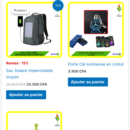
Le
Le
15%
prix
prix
Promo !
Promo !
initial
actuel
était :
est :
29.500 CFA.
25.000 CFA.
Remise : 15%
Porte Clé lumineuse en cristal
Sac Solaire Imperméable
3.900
CFA
moyen
Ajouter au panier
29.500
CFA
25.000
CFA
Ajouter au panier