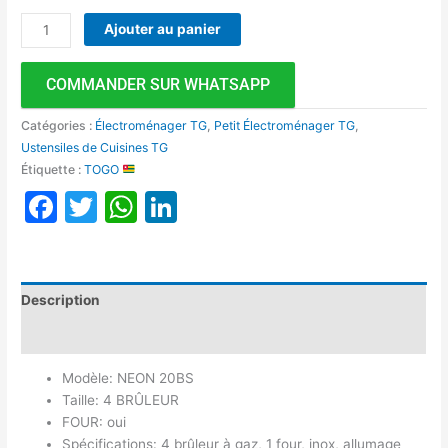
Ajouter au panier
COMMANDER SUR WHATSAPP
Catégories :
Électroménager TG
,
Petit Électroménager TG
,
Ustensiles de Cuisines TG
Étiquette :
TOGO
Facebook
Twitter
WhatsApp
LinkedIn
Description
Avis (0)
Modèle: NEON 20BS
Taille: 4 BRÛLEUR
FOUR: oui
Spécifications: 4 brûleur à gaz, 1 four, inox, allumage