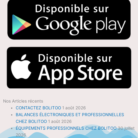
Nos Articles récents
CONTACTEZ BOLITOO
1 août 2026
BALANCES ÉLECTRONIQUES ET PROFESSIONNELLES
CHEZ BOLITOO
1 août 2026
ÉQUIPEMENTS PROFESSIONNELS CHEZ BOLITOO
30 juillet
2026