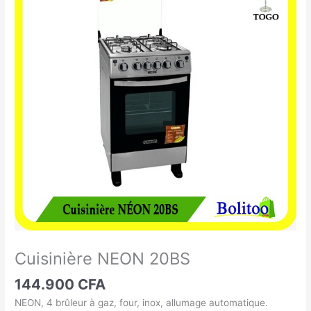
NEON
20BS
Cuisinière NEON 20BS
144.900
CFA
NEON, 4 brûleur à gaz, four, inox, allumage automatique.