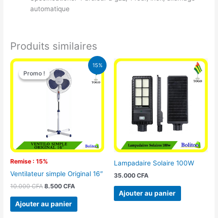
automatique
Produits similaires
Le
Le
15%
prix
prix
Promo !
Promo !
initial
actuel
était :
est :
10.000 CFA.
8.500 CFA.
Remise : 15%
Lampadaire Solaire 100W
Ventilateur simple Original 16″
35.000
CFA
10.000
CFA
8.500
CFA
Ajouter au panier
Ajouter au panier