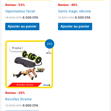
Remise : 53%
Remise : 48%
Vaporisateur facial
Gants magic silicone
18.000
CFA
8.500
CFA
12.500
CFA
6.500
CFA
Ajouter au panier
Ajouter au panier
Le
Le
29%
prix
prix
Promo !
Promo !
initial
actuel
était :
est :
13.900 CFA.
9.900 CFA.
Remise : 29%
Revoflex Xtreme
13.900
CFA
9.900
CFA