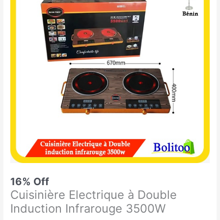
était :
est :
Electrique
77.000 CFA.
64.900 CFA.
à
Double
Induction
Infrarouge
3500W
16% Off
Cuisinière Electrique à Double
Induction Infrarouge 3500W