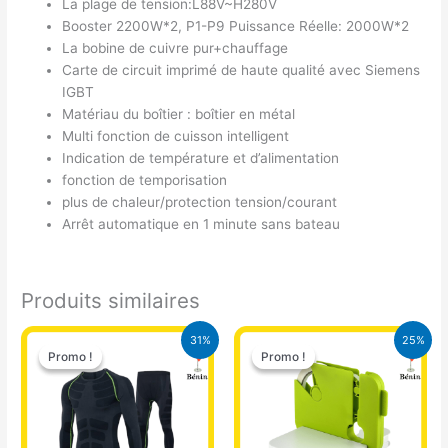
La plage de tension:L88V~H280V
Booster 2200W*2, P1-P9 Puissance Réelle: 2000W*2
La bobine de cuivre pur+chauffage
Carte de circuit imprimé de haute qualité avec Siemens
IGBT
Matériau du boîtier : boîtier en métal
Multi fonction de cuisson intelligent
Indication de température et d’alimentation
fonction de temporisation
plus de chaleur/protection tension/courant
Arrêt automatique en 1 minute sans bateau
Produits similaires
Le
Le
Le
Le
31%
25%
prix
prix
prix
prix
Promo !
Promo !
Promo !
Promo !
initial
actuel
initial
actuel
était :
est :
était :
est :
18.000 CFA.
12.500 CFA.
10.000 CFA.
7.500 CFA.