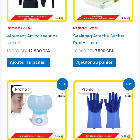
Remise : 31%
Remise : 25%
Vêtement Amincisseur de
Sealabag Attache Sachet
sudation
Professionnel
18.000
CFA
12.500
CFA
10.000
CFA
7.500
CFA
Ajouter au panier
Ajouter au panier
Le
Le
Le
Le
53%
48%
prix
prix
prix
prix
Promo !
Promo !
Promo !
Promo !
initial
actuel
initial
actuel
était :
est :
était :
est :
18.000 CFA.
8.500 CFA.
12.500 CFA.
6.500 CFA.