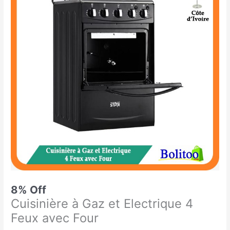
était :
est :
à
129.900 CFA.
120.000 CFA.
Gaz
et
Electrique
4
Feux
avec
Four
8% Off
Cuisinière à Gaz et Electrique 4
Feux avec Four