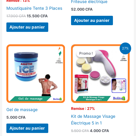
Remise : 13%
Friteuse électrique
Moustiquaire Tente 3 Places
52.000
CFA
17.900
CFA
15.500
CFA
Ajouter au panier
Ajouter au panier
Le
Le
27%
prix
prix
Promo !
Promo !
initial
actuel
était :
est :
5.500 CFA.
4.000 CFA.
Remise : 27%
Gel de massage
Kit de Massage Visage
5.000
CFA
Électrique 5 in 1
Ajouter au panier
5.500
CFA
4.000
CFA