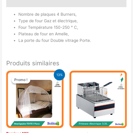
Avis (0)
Nombre de plaques 4 Burners,
Type de four Gaz et électrique,
Four Température 150-250 ° C,
Plateau de four en Amelle,
La porte du four Double vitrage Porte.
Produits similaires
Le
Le
13%
prix
prix
Promo !
Promo !
initial
actuel
était :
est :
17.900 CFA.
15.500 CFA.