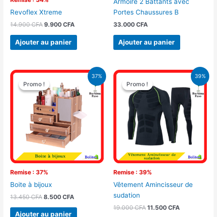
Armoire 2 Battants avec
Portes Chaussures B
Revoflex Xtreme
33.000
CFA
14.900
CFA
9.900
CFA
Ajouter au panier
Ajouter au panier
Le
Le
Le
Le
37%
39%
prix
prix
prix
prix
Promo !
Promo !
Promo !
Promo !
initial
actuel
initial
actuel
était :
est :
était :
est :
13.450 CFA.
8.500 CFA.
19.000 CFA.
11.500 CFA.
Remise : 37%
Remise : 39%
Boite à bijoux
Vêtement Amincisseur de
sudation
13.450
CFA
8.500
CFA
19.000
CFA
11.500
CFA
Ajouter au panier