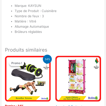
Marque: KAYSUN
Type de Produit : Cuisinière
Nombre de feux : 3
Matière : Vitré
Allumage Automatique
Brûleurs réglables
Produits similaires
Le
Le
34%
prix
prix
Promo !
Promo !
initial
actuel
était :
est :
14.900 CFA.
9.900 CFA.
Remise : 34%