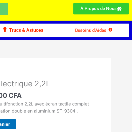
À Propos de Nous
Trucs & Astuces
Besoins d’Aides
Le
prix
Électrique 2,2L
l
actuel
:
900
CFA
est :
00 CFA.
19.900 CFA.
ltifonction 2,2L avec écran tactile complet
sation double en aluminium ST-9304 .
anier