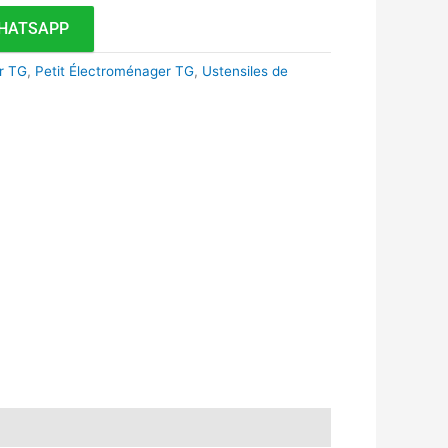
HATSAPP
r TG
,
Petit Électroménager TG
,
Ustensiles de
k
r
tsApp
inkedIn