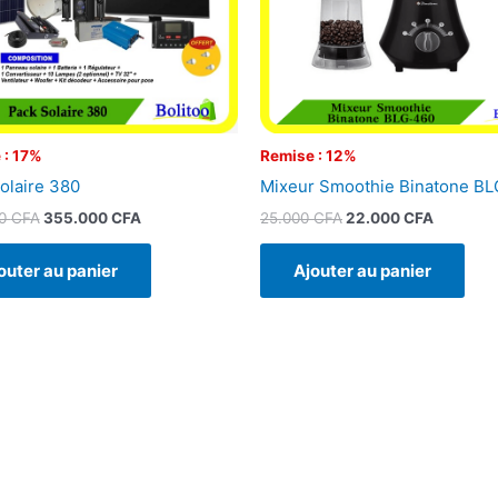
 : 17%
Remise : 12%
olaire 380
Mixeur Smoothie Binatone B
00
CFA
355.000
CFA
25.000
CFA
22.000
CFA
outer au panier
Ajouter au panier