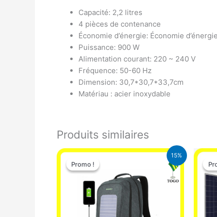
Capacité: 2,2 litres
4 pièces de contenance
Économie d’énergie: Économie d’énergie
Puissance: 900 W
Alimentation courant: 220 ~ 240 V
Fréquence: 50-60 Hz
Dimension: 30,7*30,7*33,7cm
Matériau : acier inoxydable
Produits similaires
Le
Le
15%
prix
prix
Promo !
Promo !
Pr
Pr
initial
actuel
était :
est :
29.500 CFA.
25.000 CFA.