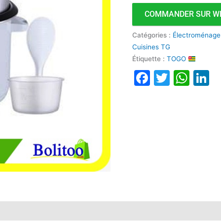
COMMANDER SUR W
Catégories :
Électroménage
Cuisines TG
Étiquette :
TOGO
Faceboo
Twitte
Wha
L