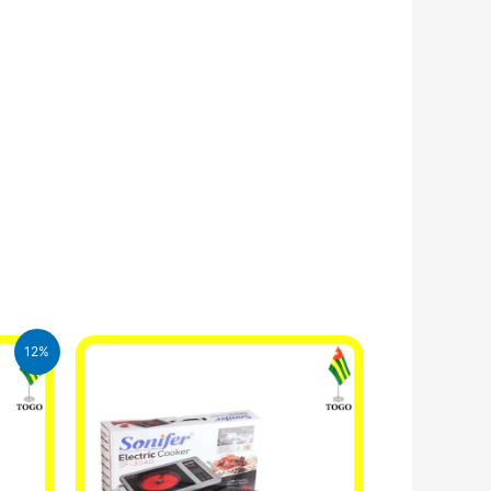
12%
CFA.