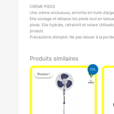
CRÈME PIEDS
Une crème onctueuse, enrichie en huile d’argan
Elle soulage et délasse les pieds tout en lais
pieds. Elle hydrate, rafraichit et relaxe Utilis
produit.
Précautions d’emploi: Ne pas laisser à la porté
Produits similaires
Le
Le
15%
prix
prix
Promo !
Promo !
initial
actuel
était :
est :
10.000 CFA.
8.500 CFA.