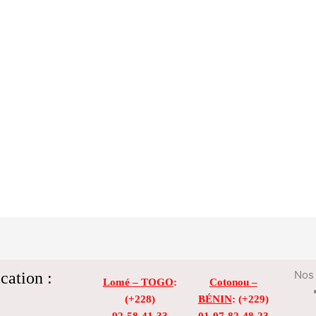
cation :
Nos 
Lomé – TOGO
:
Cotonou –
(+228)
BÉNIN
: (+229)