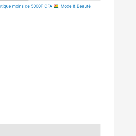
utique moins de 5000F CFA
,
Mode & Beauté
k
r
tsApp
inkedIn