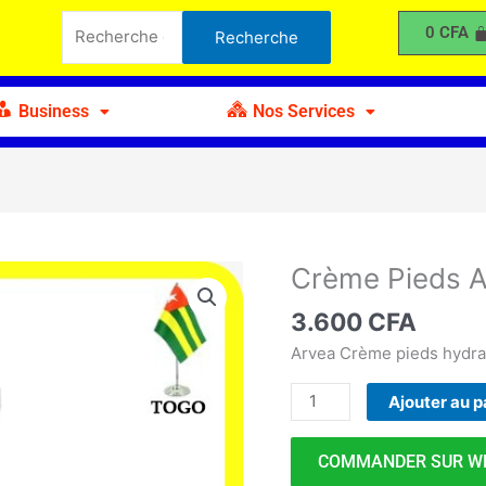
Pieds
Recherche
0
CFA
Recherche
ARVEA
pour :
100ml
Business
Nos Services
Crème Pieds 
quantité
de
3.600
CFA
Crème
Pieds
Arvea Crème pieds hydrat
ARVEA
Ajouter au p
100ml
COMMANDER SUR W