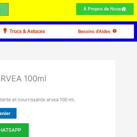
À Propos de Nous
Trucs & Astuces
Besoins d’Aides
ARVEA 100ml
ante et nourrissante arvea 100 ml.
anier
HATSAPP