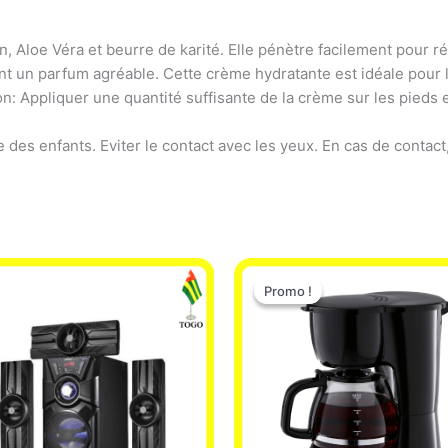
, Aloe Véra et beurre de karité. Elle pénètre facilement pour r
sant un parfum agréable. Cette crème hydratante est idéale pour 
ation: Appliquer une quantité suffisante de la crème sur les pied
e des enfants. Eviter le contact avec les yeux. En cas de contac
Le
Le
prix
prix
Promo !
Promo !
initial
actuel
était :
est :
25.000 CFA.
23.000 