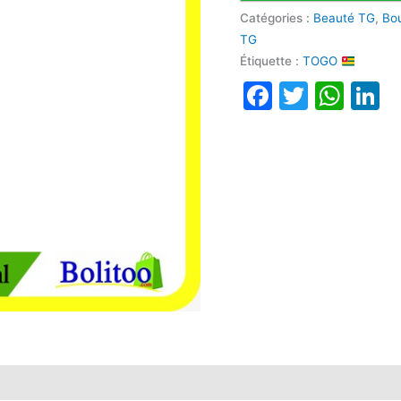
Catégories :
Beauté TG
,
Bo
TG
Étiquette :
TOGO
Faceboo
Twitte
Wha
L