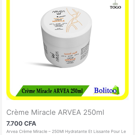
Miracle
ARVEA
250ml
Crème Miracle ARVEA 250ml
7.700
CFA
Arvea Crème Miracle – 250Ml Hydratante Et Lissante Pour Le