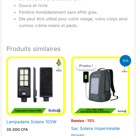
Douce et riche
Pénètre immédiatement sans effet gras.
Elle peut être utilisé pour votre visage, votre corps ainsi
comme crème mains et pieds.
Produits similaires
Le
Le
15%
prix
prix
Promo !
Promo !
initial
actuel
était :
est :
29.500 CFA.
25.000 CFA
Remise : 15%
Lampadaire Solaire 100W
Sac Solaire Imperméable
35.000
CFA
moyen