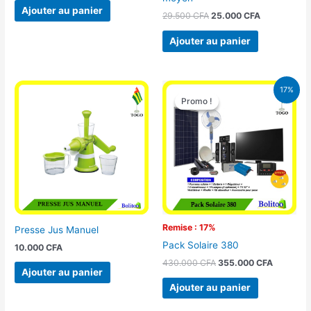
Ajouter au panier
29.500
CFA
25.000
CFA
Ajouter au panier
Le
Le
17%
prix
prix
Promo !
Promo !
initial
actuel
était :
est :
430.000 CFA.
355.000 
Remise : 17%
Presse Jus Manuel
Pack Solaire 380
10.000
CFA
430.000
CFA
355.000
CFA
Ajouter au panier
Ajouter au panier