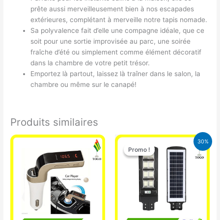
prête aussi merveilleusement bien à nos escapades
extérieures, complétant à merveille notre tapis nomade.
Sa polyvalence fait d’elle une compagne idéale, que ce
soit pour une sortie improvisée au parc, une soirée
fraîche d’été ou simplement comme élément décoratif
dans la chambre de votre petit trésor.
Emportez là partout, laissez là traîner dans le salon, la
chambre ou même sur le canapé!
Produits similaires
Le
Le
30%
prix
prix
Promo !
Promo !
initial
actuel
était :
est :
50.000 CFA.
35.000 CFA