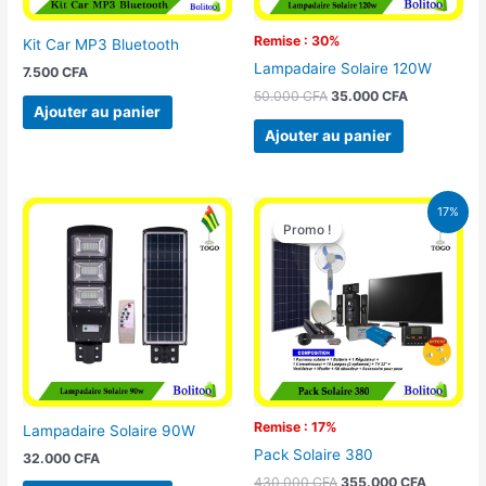
Remise : 30%
Kit Car MP3 Bluetooth
Lampadaire Solaire 120W
7.500
CFA
50.000
CFA
35.000
CFA
Ajouter au panier
Ajouter au panier
Le
Le
17%
prix
prix
Promo !
Promo !
initial
actuel
était :
est :
430.000 CFA.
355.000 
Remise : 17%
Lampadaire Solaire 90W
Pack Solaire 380
32.000
CFA
430.000
CFA
355.000
CFA