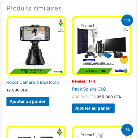
Produits similaires
Le
Le
17%
prix
prix
Promo !
Promo !
initial
actuel
était :
est :
430.000 CFA.
355.000 
Remise : 17%
Robot Camera à Bluetooth
Pack Solaire 380
12.900
CFA
430.000
CFA
355.000
CFA
Ajouter au panier
Ajouter au panier
Le
Le
15%
prix
prix
Promo !
Promo !
initial
actuel