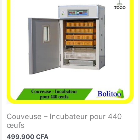
-
Incubateur
pour
440
œufs
Couveuse – Incubateur pour 440
œufs
499.900
CFA