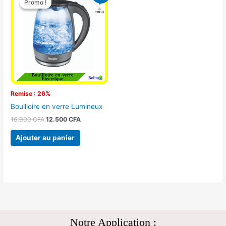
Promo !
Promo !
initial
actuel
était :
est :
16.900 CFA.
12.500 CFA.
Remise : 26%
Bouilloire en verre Lumineux
16.900
CFA
12.500
CFA
Ajouter au panier
Notre Application :