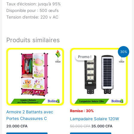
Taux d’éclosion: jusqu’à 95%
Disponible pour : 500 œufs
Tension d’entrée: 220 v AC
Produits similaires
Le
Le
30%
prix
prix
Promo !
Promo !
initial
actuel
était :
est :
50.000 CFA.
35.000 CFA
Remise : 30%
Armoire 2 Battants avec
Portes Chaussures C
Lampadaire Solaire 120W
20.000
CFA
50.000
CFA
35.000
CFA