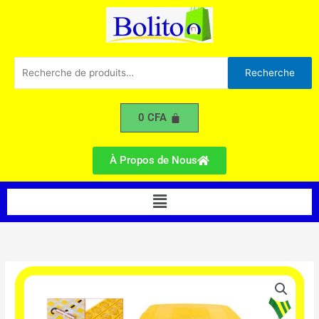
Aller
au
contenu
Recherche
Recherche
pour :
0
CFA
À Propos de Nous
Menu