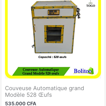
Automatique
grand
Modèle
528
Œufs
Couveuse Automatique grand
Modèle 528 Œufs
535.000
CFA