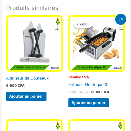
Produits similaires
Le
Le
5%
prix
prix
Promo !
Promo !
initial
actuel
était :
est :
39.000 CFA.
37.000 CFA.
Remise : 5%
Aiguiseur de Couteaux
Friteuse Électrique 3L
6.900
CFA
39.000
CFA
37.000
CFA
Ajouter au panier
Ajouter au panier