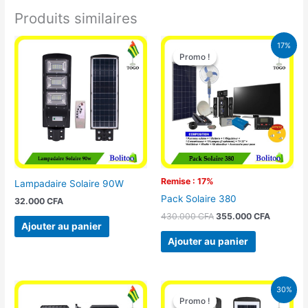
Produits similaires
Le
Le
17%
prix
prix
Promo !
Promo !
initial
actuel
était :
est :
430.000 CFA.
355.000 
Remise : 17%
Lampadaire Solaire 90W
Pack Solaire 380
32.000
CFA
430.000
CFA
355.000
CFA
Ajouter au panier
Ajouter au panier
Le
Le
30%
prix
prix
Promo !
Promo !
initial
actuel