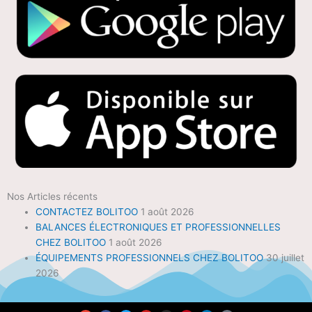
Nos Articles récents
CONTACTEZ BOLITOO
1 août 2026
BALANCES ÉLECTRONIQUES ET PROFESSIONNELLES
CHEZ BOLITOO
1 août 2026
ÉQUIPEMENTS PROFESSIONNELS CHEZ BOLITOO
30 juillet
2026