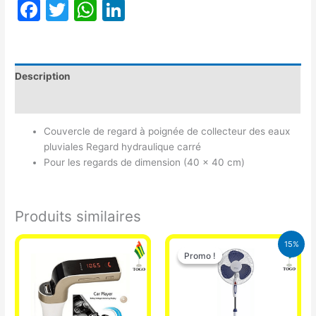
Facebook
Twitter
WhatsApp
LinkedIn
Description
Avis (0)
Couvercle de regard à poignée de collecteur des eaux
pluviales Regard hydraulique carré
Pour les regards de dimension (40 x 40 cm)
Produits similaires
Le
Le
15%
prix
prix
Promo !
Promo !
initial
actuel
était :
est :
10.000 CFA.
8.500 CFA.