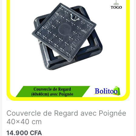
de
Regard
avec
Poignée
40x40
cm
Couvercle de Regard avec Poignée
40×40 cm
14.900
CFA