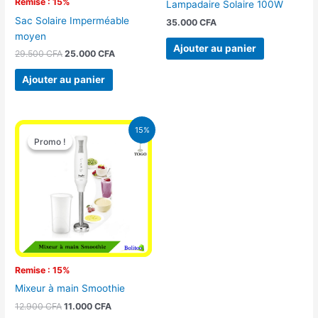
Remise : 15%
Lampadaire Solaire 100W
Sac Solaire Imperméable
35.000
CFA
moyen
Ajouter au panier
29.500
CFA
25.000
CFA
Ajouter au panier
Le
Le
15%
prix
prix
Promo !
Promo !
initial
actuel
était :
est :
12.900 CFA.
11.000 CFA.
Remise : 15%
Mixeur à main Smoothie
12.900
CFA
11.000
CFA