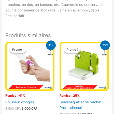
tranches, en dés, en bandes, etc. Couvercle de conservation
pour le conteneur de stockage. Lame en acier inoxydable.
Peel parfait
Produits similaires
Le
Le
Le
Le
41%
25%
prix
prix
prix
prix
Promo !
Promo !
Promo !
Promo !
initial
actuel
initial
actuel
était :
est :
était :
est :
8.500 CFA.
5.000 CFA.
10.000 CFA.
7.500 CFA.
Remise : 41%
Remise : 25%
Polisseur d’ongles
Sealabag Attache Sachet
Professionnel
8.500
CFA
5.000
CFA