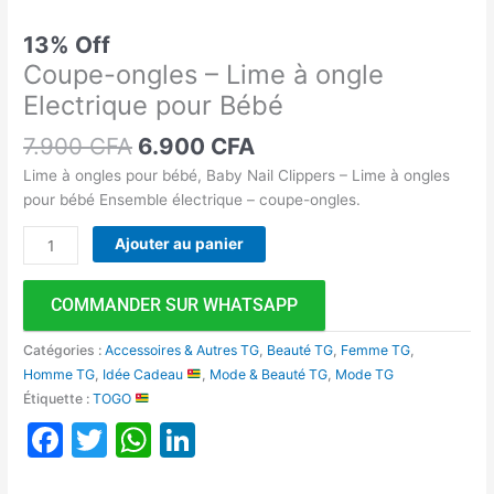
13% Off
Coupe-ongles – Lime à ongle
Electrique pour Bébé
7.900
CFA
6.900
CFA
Lime à ongles pour bébé, Baby Nail Clippers – Lime à ongles
pour bébé Ensemble électrique – coupe-ongles.
Ajouter au panier
COMMANDER SUR WHATSAPP
Catégories :
Accessoires & Autres TG
,
Beauté TG
,
Femme TG
,
Homme TG
,
Idée Cadeau
,
Mode & Beauté TG
,
Mode TG
Étiquette :
TOGO
Facebook
Twitter
WhatsApp
LinkedIn