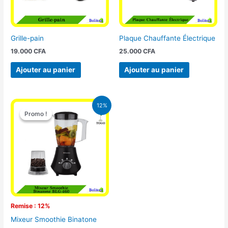
Grille-pain
Plaque Chauffante Électrique
19.000
CFA
25.000
CFA
Ajouter au panier
Ajouter au panier
Le
Le
12%
prix
prix
Promo !
Promo !
initial
actuel
était :
est :
25.000 CFA.
22.000 CFA.
Remise : 12%
Mixeur Smoothie Binatone