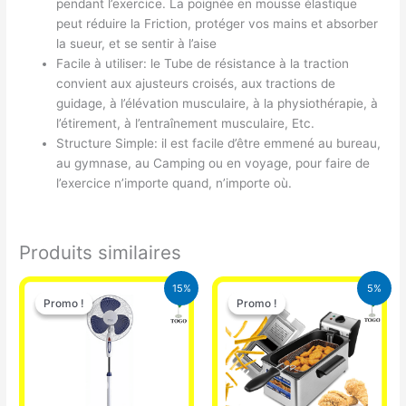
pendant l’exercice. La poignée en mousse élastique
peut réduire la Friction, protéger vos mains et absorber
la sueur, et se sentir à l’aise
Facile à utiliser: le Tube de résistance à la traction
convient aux ajusteurs croisés, aux tractions de
guidage, à l’élévation musculaire, à la physiothérapie, à
l’étirement, à l’entraînement musculaire, Etc.
Structure Simple: il est facile d’être emmené au bureau,
au gymnase, au Camping ou en voyage, pour faire de
l’exercice n’importe quand, n’importe où.
Produits similaires
Le
Le
Le
Le
15%
5%
prix
prix
prix
prix
Promo !
Promo !
Promo !
Promo !
initial
actuel
initial
actuel
était :
est :
était :
est :
10.000 CFA.
8.500 CFA.
39.000 CFA.
37.000 CFA.