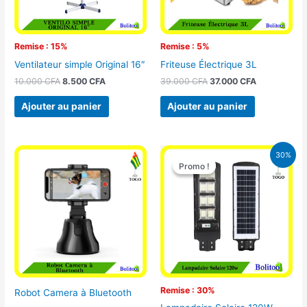
Remise : 15%
Remise : 5%
Ventilateur simple Original 16″
Friteuse Électrique 3L
10.000
CFA
8.500
CFA
39.000
CFA
37.000
CFA
Ajouter au panier
Ajouter au panier
Le
Le
30%
prix
prix
Promo !
Promo !
initial
actuel
était :
est :
50.000 CFA.
35.000 CFA
Remise : 30%
Robot Camera à Bluetooth