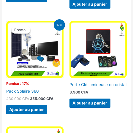
Ajouter au panier
Le
Le
17%
prix
prix
Promo !
Promo !
initial
actuel
était :
est :
430.000 CFA.
355.000 CFA.
Remise : 17%
Porte Clé lumineuse en cristal
Pack Solaire 380
3.900
CFA
430.000
CFA
355.000
CFA
Ajouter au panier
Ajouter au panier