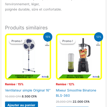
l’environnement, léger,
poignée durable, sûre et confortable.
Produits similaires
Le
Le
Le
Le
15%
12%
prix
prix
prix
prix
Promo !
Promo !
Promo !
Promo !
initial
actuel
initial
actuel
était :
est :
était :
est :
10.000 CFA.
8.500 CFA.
25.000 CFA.
22.000 CFA
Remise : 15%
Remise : 12%
Ventilateur simple Original 16″
Mixeur Smoothie Binatone
BLS-360
10.000
CFA
8.500
CFA
25.000
CFA
22.000
CFA
Ajouter au panier