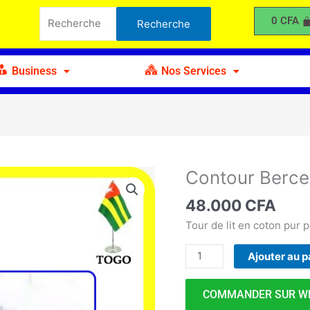
Berceau
Recherche
0
CFA
Recherche
avec
pour :
Matelas
Business
Nos Services
Contour Berce
quantité
de
48.000
CFA
Contour
Berceau
Tour de lit en coton pur 
avec
Ajouter au p
Matelas
COMMANDER SUR W