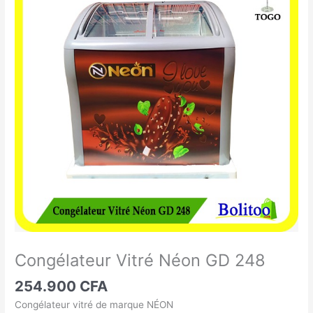
Vitré
Néon
GD
248
Congélateur Vitré Néon GD 248
254.900
CFA
Congélateur vitré de marque NÉON