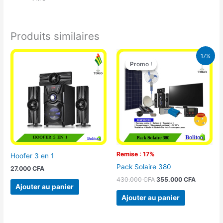
Produits similaires
Le
Le
17%
prix
prix
Promo !
Promo !
initial
actuel
était :
est :
430.000 CFA.
355.000 
Remise : 17%
Hoofer 3 en 1
Pack Solaire 380
27.000
CFA
430.000
CFA
355.000
CFA
Ajouter au panier
Ajouter au panier