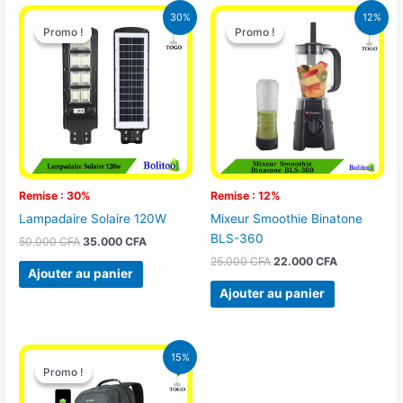
Le
Le
Le
Le
30%
12%
prix
prix
prix
prix
Promo !
Promo !
Promo !
Promo !
initial
actuel
initial
actuel
était :
est :
était :
est :
50.000 CFA.
35.000 CFA.
25.000 CFA.
22.000 CFA
Remise : 30%
Remise : 12%
Lampadaire Solaire 120W
Mixeur Smoothie Binatone
BLS-360
50.000
CFA
35.000
CFA
25.000
CFA
22.000
CFA
Ajouter au panier
Ajouter au panier
Le
Le
15%
prix
prix
Promo !
Promo !
initial
actuel
était :
est :