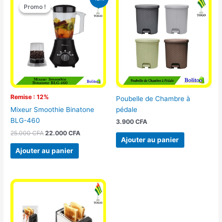
prix
prix
Promo !
Promo !
initial
actuel
était :
est :
25.000 CFA.
22.000 CFA.
Remise : 12%
Poubelle de Chambre à
pédale
Mixeur Smoothie Binatone
BLG-460
3.900
CFA
25.000
CFA
22.000
CFA
Ajouter au panier
Ajouter au panier