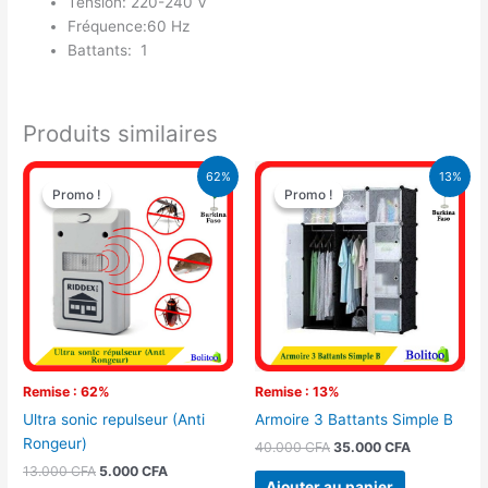
Tension: 220-240 V
Fréquence:60 Hz
Battants: 1
Produits similaires
Le
Le
Le
Le
62%
13%
prix
prix
prix
prix
Promo !
Promo !
Promo !
Promo !
initial
actuel
initial
actuel
était :
est :
était :
est :
13.000 CFA.
5.000 CFA.
40.000 CFA.
35.000 CFA
Remise : 62%
Remise : 13%
Ultra sonic repulseur (Anti
Armoire 3 Battants Simple B
Rongeur)
40.000
CFA
35.000
CFA
13.000
CFA
5.000
CFA
Ajouter au panier