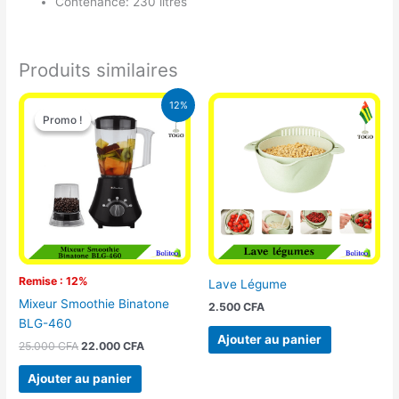
Contenance: 230 litres
Produits similaires
Le
Le
12%
prix
prix
Promo !
Promo !
initial
actuel
était :
est :
25.000 CFA.
22.000 CFA.
Remise : 12%
Lave Légume
Mixeur Smoothie Binatone
2.500
CFA
BLG-460
Ajouter au panier
25.000
CFA
22.000
CFA
Ajouter au panier