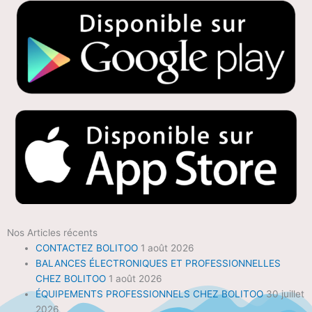
Nos Articles récents
CONTACTEZ BOLITOO
1 août 2026
BALANCES ÉLECTRONIQUES ET PROFESSIONNELLES
CHEZ BOLITOO
1 août 2026
ÉQUIPEMENTS PROFESSIONNELS CHEZ BOLITOO
30 juillet
2026