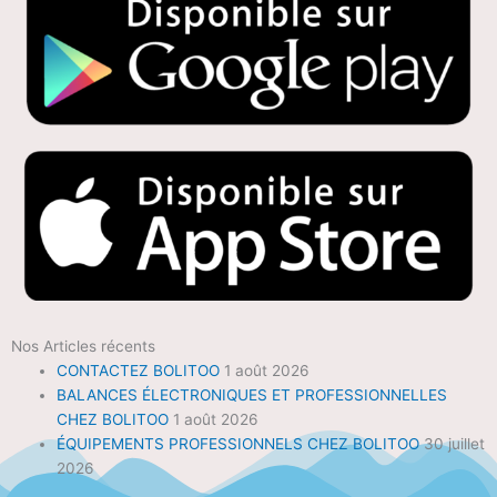
Nos Articles récents
CONTACTEZ BOLITOO
1 août 2026
BALANCES ÉLECTRONIQUES ET PROFESSIONNELLES
CHEZ BOLITOO
1 août 2026
ÉQUIPEMENTS PROFESSIONNELS CHEZ BOLITOO
30 juillet
2026