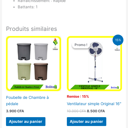
Rafraîchissement : Rapide
Battants: 1
Produits similaires
Le
Le
15%
prix
prix
Promo !
Promo !
initial
actuel
était :
est :
10.000 CFA.
8.500 CFA.
Remise : 15%
Poubelle de Chambre à
pédale
Ventilateur simple Original 16″
3.900
CFA
10.000
CFA
8.500
CFA
Ajouter au panier
Ajouter au panier