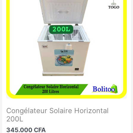
Solaire
Horizontal
200L
Congélateur Solaire Horizontal
200L
345.000
CFA