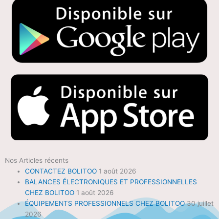
Nos Articles récents
CONTACTEZ BOLITOO
1 août 2026
BALANCES ÉLECTRONIQUES ET PROFESSIONNELLES
CHEZ BOLITOO
1 août 2026
ÉQUIPEMENTS PROFESSIONNELS CHEZ BOLITOO
30 juillet
2026