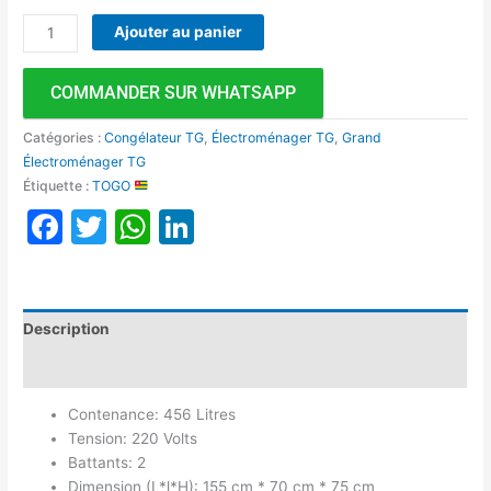
Ajouter au panier
COMMANDER SUR WHATSAPP
Catégories :
Congélateur TG
,
Électroménager TG
,
Grand
Électroménager TG
Étiquette :
TOGO
Facebook
Twitter
WhatsApp
LinkedIn
Description
Avis (0)
Contenance: 456 Litres
Tension: 220 Volts
Battants: 2
Dimension (L*l*H): 155 cm * 70 cm * 75 cm