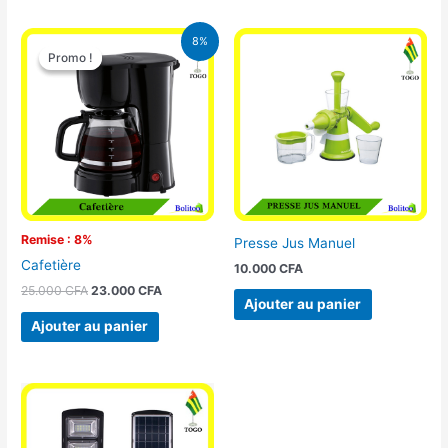
Le
Le
8%
prix
prix
Promo !
Promo !
initial
actuel
était :
est :
25.000 CFA.
23.000 CFA.
Remise : 8%
Presse Jus Manuel
Cafetière
10.000
CFA
25.000
CFA
23.000
CFA
Ajouter au panier
Ajouter au panier