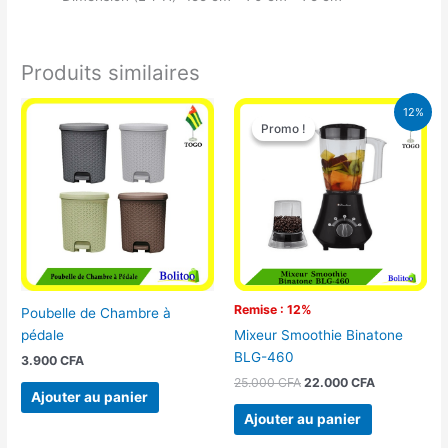
Produits similaires
Le
Le
12%
prix
prix
Promo !
Promo !
initial
actuel
était :
est :
25.000 CFA.
22.000 CFA
Remise : 12%
Poubelle de Chambre à
pédale
Mixeur Smoothie Binatone
BLG-460
3.900
CFA
25.000
CFA
22.000
CFA
Ajouter au panier
Ajouter au panier