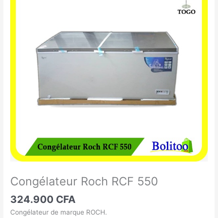
Roch
RCF
550
Congélateur Roch RCF 550
324.900
CFA
Congélateur de marque ROCH.