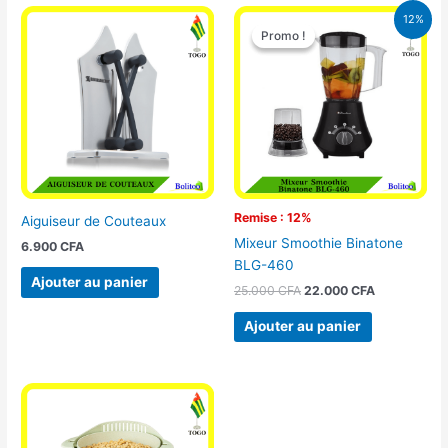
Le
Le
12%
prix
prix
Promo !
Promo !
initial
actuel
était :
est :
25.000 CFA.
22.000 CFA
Remise : 12%
Aiguiseur de Couteaux
Mixeur Smoothie Binatone
6.900
CFA
BLG-460
Ajouter au panier
25.000
CFA
22.000
CFA
Ajouter au panier