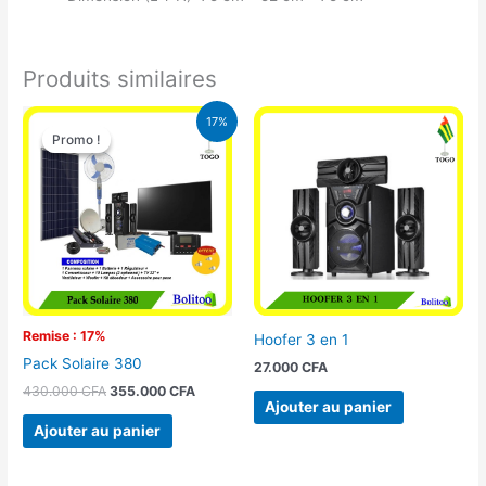
Produits similaires
Le
Le
17%
prix
prix
Promo !
Promo !
initial
actuel
était :
est :
430.000 CFA.
355.000 CFA.
Remise : 17%
Hoofer 3 en 1
Pack Solaire 380
27.000
CFA
430.000
CFA
355.000
CFA
Ajouter au panier
Ajouter au panier