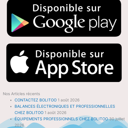
Nos Articles récents
CONTACTEZ BOLITOO
1 août 2026
BALANCES ÉLECTRONIQUES ET PROFESSIONNELLES
CHEZ BOLITOO
1 août 2026
ÉQUIPEMENTS PROFESSIONNELS CHEZ BOLITOO
30 juillet
2026