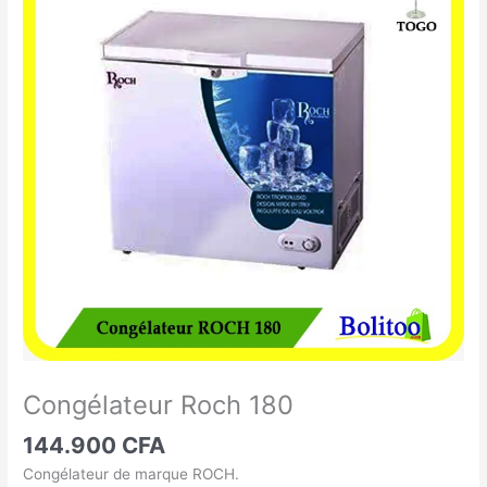
Roch
180
Congélateur Roch 180
144.900
CFA
Congélateur de marque ROCH.