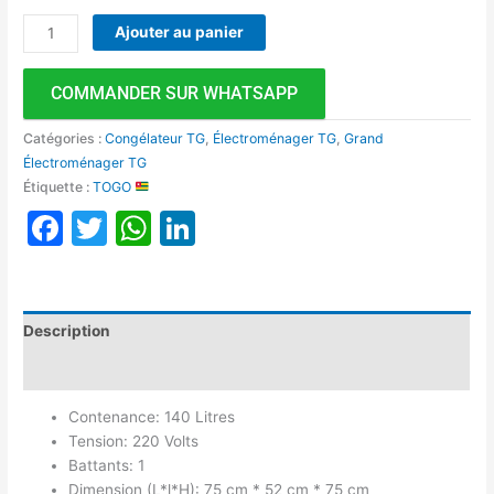
Ajouter au panier
COMMANDER SUR WHATSAPP
Catégories :
Congélateur TG
,
Électroménager TG
,
Grand
Électroménager TG
Étiquette :
TOGO
Facebook
Twitter
WhatsApp
LinkedIn
Description
Avis (0)
Contenance: 140 Litres
Tension: 220 Volts
Battants: 1
Dimension (L*l*H): 75 cm * 52 cm * 75 cm