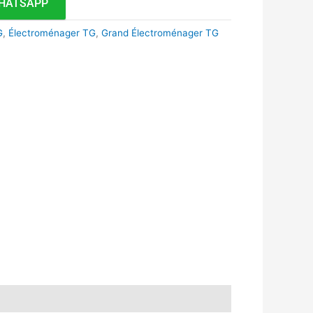
HATSAPP
G
,
Électroménager TG
,
Grand Électroménager TG
k
r
tsApp
inkedIn