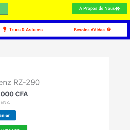
À Propos de Nous
Trucs & Astuces
Besoins d’Aides
Le
prix
enz RZ-290
ial
actuel
t :
.000
CFA
est :
.900 CFA.
176.000 CFA.
RENZ.
anier