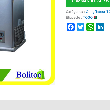
COMMANDER SUR W
Catégories :
Congélateur T
Étiquette :
TOGO
Faceboo
Twitte
Wha
L