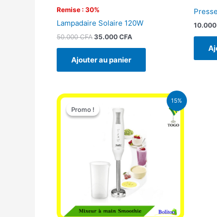
Remise : 30%
Presse
Lampadaire Solaire 120W
10.00
50.000
CFA
35.000
CFA
Aj
Ajouter au panier
Le
Le
15%
prix
prix
Promo !
Promo !
initial
actuel
était :
est :
12.900 CFA.
11.000 CFA.