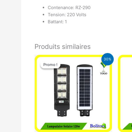
Contenance: RZ-290
Tension: 220 Volts
Battant: 1
Produits similaires
Le
Le
30%
prix
prix
Promo !
Promo !
initial
actuel
était :
est :
50.000 CFA.
35.000 CFA.