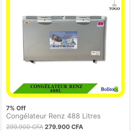
était :
est :
Renz
299.900 CFA.
279.900 CFA.
488
Litres
7% Off
Congélateur Renz 488 Litres
299.900
CFA
279.900
CFA