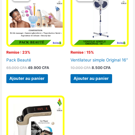
initial
actuel
initial
actuel
était :
est :
était :
est :
65.000 CFA.
49.900 CFA.
10.000 CFA.
8.500 CFA.
Remise : 23%
Remise : 15%
Pack Beauté
Ventilateur simple Original 16″
65.000
CFA
49.900
CFA
10.000
CFA
8.500
CFA
Ajouter au panier
Ajouter au panier