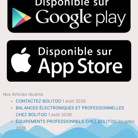
Nos Articles récents
CONTACTEZ BOLITOO
1 août 2026
BALANCES ÉLECTRONIQUES ET PROFESSIONNELLES
CHEZ BOLITOO
1 août 2026
ÉQUIPEMENTS PROFESSIONNELS CHEZ BOLITOO
30 juillet
2026