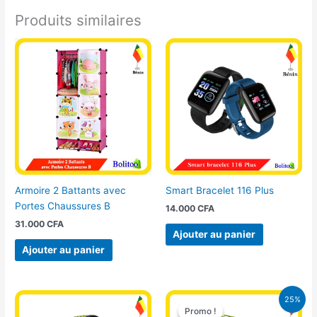
Produits similaires
Armoire 2 Battants avec
Smart Bracelet 116 Plus
Portes Chaussures B
14.000
CFA
31.000
CFA
Ajouter au panier
Ajouter au panier
Le
Le
25%
prix
prix
Promo !
Promo !