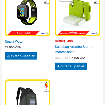
initial
actuel
était :
est :
10.000 CFA.
7.500 CFA.
Remise : 25%
Smart Watch
Sealabag Attache Sachet
27.000
CFA
Professionnel
Ajouter au panier
10.000
CFA
7.500
CFA
Ajouter au panier