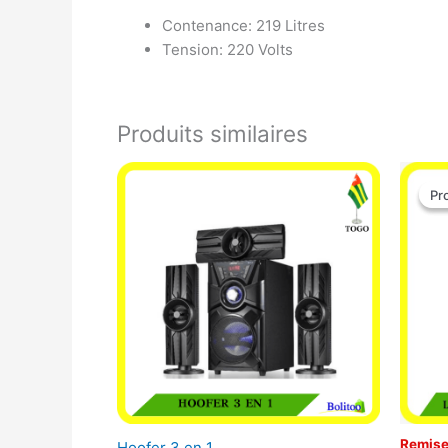
Contenance: 219 Litres
Tension: 220 Volts
Produits similaires
Pr
Pr
Remise
Hoofer 3 en 1