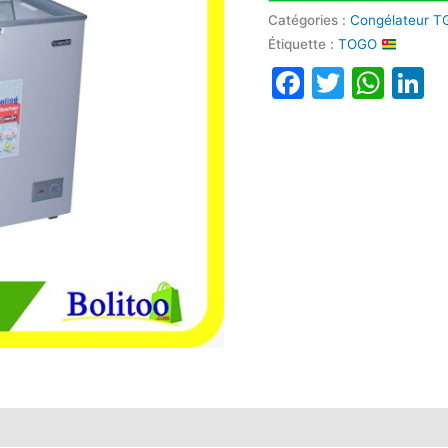
Catégories :
Congélateur T
Étiquette :
TOGO
Faceboo
Twitte
Wha
L