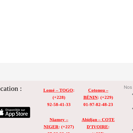
cation :
Nos 
Lomé – TOGO
:
Cotonou –
(+228)
BÉNIN
: (+229)
92-58-41-33
01-97-82-48-23
Niamey –
Abidjan – COTE
NIGER
: (+227)
D’IVOIRE
: