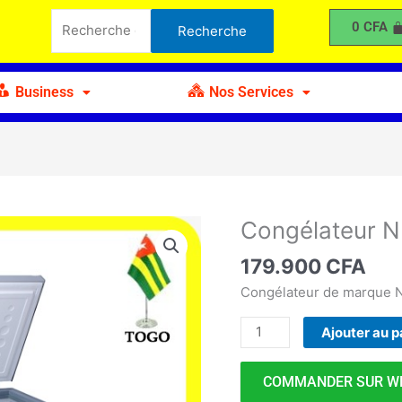
NEON
Recherche
0
CFA
Recherche
CF-
pour :
219
Business
Nos Services
Congélateur 
quantité
de
179.900
CFA
Congélateur
NEON
Congélateur de marque
CF-
Ajouter au p
219
COMMANDER SUR W