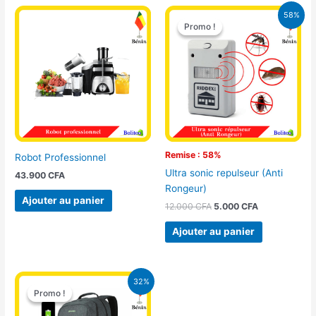
Le
Le
58%
prix
prix
Promo !
Promo !
initial
actuel
était :
est :
12.000 CFA.
5.000 CFA.
Remise : 58%
Robot Professionnel
Ultra sonic repulseur (Anti
43.900
CFA
Rongeur)
Ajouter au panier
12.000
CFA
5.000
CFA
Ajouter au panier
Le
Le
32%
prix
prix
Promo !
Promo !
initial
actuel
était :
est :