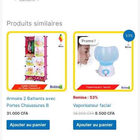
Produits similaires
Le
Le
53%
prix
prix
Promo !
Promo !
initial
actuel
était :
est :
18.000 CFA.
8.500 CFA.
Remise : 53%
Armoire 2 Battants avec
Portes Chaussures B
Vaporisateur facial
31.000
CFA
18.000
CFA
8.500
CFA
Ajouter au panier
Ajouter au panier