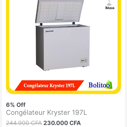
était :
est :
Kryster
244.900 CFA.
230.000 CFA.
197L
6% Off
Congélateur Kryster 197L
244.900
CFA
230.000
CFA