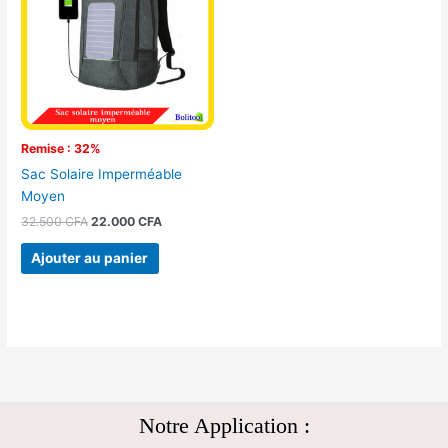
32.500 CFA.
22.000 CFA.
Remise : 32%
Sac Solaire Imperméable
Moyen
32.500
CFA
22.000
CFA
Ajouter au panier
Notre Application :