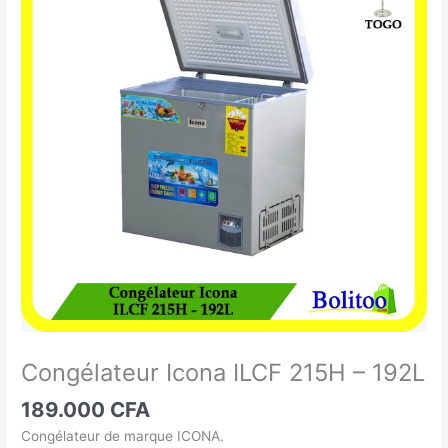
Icona
ILCF
215H
-
192L
Congélateur Icona ILCF 215H – 192L
189.000
CFA
Congélateur de marque ICONA.