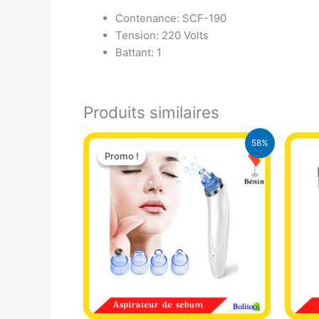
Contenance: SCF-190
Tension: 220 Volts
Battant: 1
Produits similaires
Le
Le
58%
prix
prix
Promo !
Promo !
initial
actuel
était :
est :
18.000 CFA.
7.500 CFA.