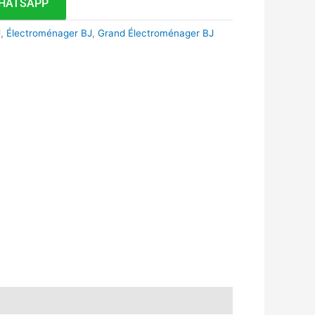
HATSAPP
J
,
Électroménager BJ
,
Grand Électroménager BJ
k
r
tsApp
inkedIn