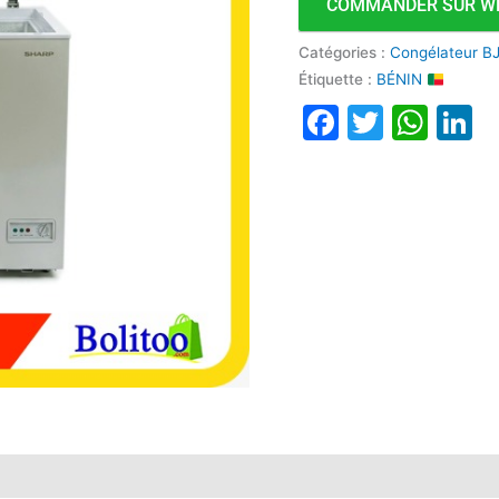
COMMANDER SUR W
Catégories :
Congélateur B
Étiquette :
BÉNIN
Faceboo
Twitte
Wha
L