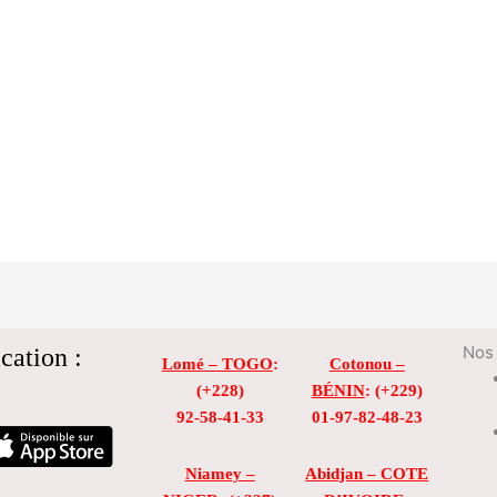
cation :
Nos 
Lomé – TOGO
:
Cotonou –
(+228)
BÉNIN
: (+229)
92-58-41-33
01-97-82-48-23
Niamey –
Abidjan – COTE