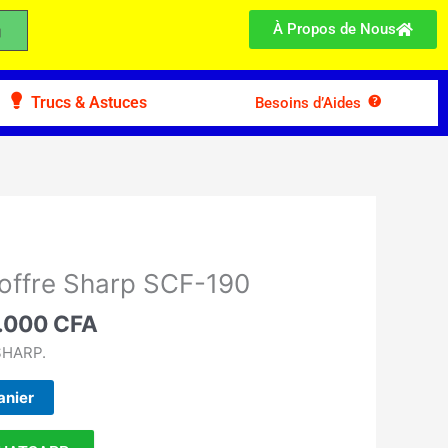
À Propos de Nous
Trucs & Astuces
Besoins d’Aides
Le
prix
offre Sharp SCF-190
al
actuel
t :
.000
CFA
est :
.000 CFA.
145.000 CFA.
SHARP.
anier