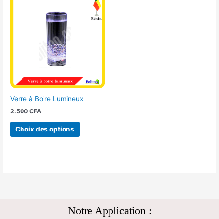
produit
a
plusieurs
variations.
Les
options
peuvent
être
choisies
Verre à Boire Lumineux
sur
2.500
CFA
la
page
Choix des options
du
produit
Notre Application :