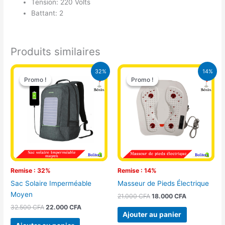
Tension: 220 Volts
Battant: 2
Produits similaires
Le
Le
Le
Le
32%
14%
prix
prix
prix
prix
Promo !
Promo !
Promo !
Promo !
initial
actuel
initial
actuel
était :
est :
était :
est :
32.500 CFA.
22.000 CFA.
21.000 CFA.
18.000 CFA.
Remise : 32%
Remise : 14%
Sac Solaire Imperméable
Masseur de Pieds Électrique
Moyen
21.000
CFA
18.000
CFA
32.500
CFA
22.000
CFA
Ajouter au panier