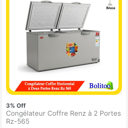
était :
est :
Coffre
359.900 CFA.
350.000 CFA.
Renz
à
2
Portes
Rz-
565
3% Off
Congélateur Coffre Renz à 2 Portes
Rz-565