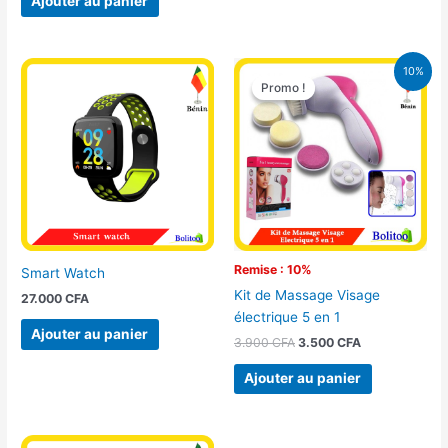
Ajouter au panier
Le
Le
10%
prix
prix
Promo !
Promo !
initial
actuel
était :
est :
3.900 CFA.
3.500 CFA.
Remise : 10%
Smart Watch
Kit de Massage Visage
27.000
CFA
électrique 5 en 1
Ajouter au panier
3.900
CFA
3.500
CFA
Ajouter au panier
Ce