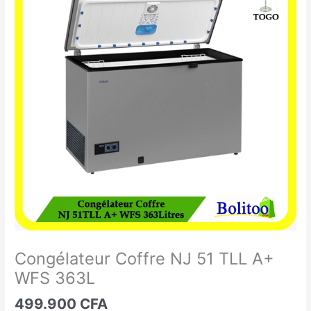
Coffre
NJ
51
TLL
A+
WFS
363L
Congélateur Coffre NJ 51 TLL A+
WFS 363L
499.900
CFA