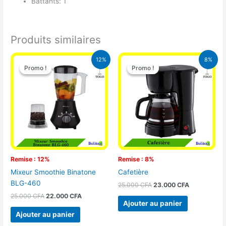
Battants: 1
Produits similaires
Le
Le
Le
Le
12%
8%
prix
prix
prix
prix
Promo !
Promo !
Promo !
Promo !
initial
actuel
initial
actuel
était :
est :
était :
est :
25.000 CFA.
22.000 CFA.
25.000 CFA.
23.000 CFA
Remise : 12%
Remise : 8%
Mixeur Smoothie Binatone
Cafetière
BLG-460
25.000
CFA
23.000
CFA
25.000
CFA
22.000
CFA
Ajouter au panier
Ajouter au panier