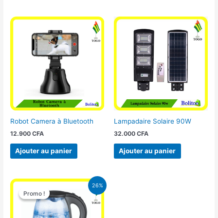
Robot Camera à Bluetooth
Lampadaire Solaire 90W
12.900
CFA
32.000
CFA
Ajouter au panier
Ajouter au panier
Le
Le
26%
prix
prix
Promo !
Promo !
initial
actuel
était :
est :
16.900 CFA.
12.500 CFA.