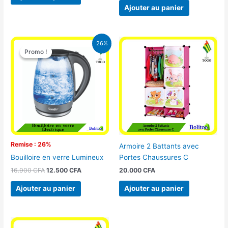
Ajouter au panier
Le
Le
26%
prix
prix
Promo !
Promo !
initial
actuel
était :
est :
16.900 CFA.
12.500 CFA.
Remise : 26%
Armoire 2 Battants avec
Portes Chaussures C
Bouilloire en verre Lumineux
20.000
CFA
16.900
CFA
12.500
CFA
Ajouter au panier
Ajouter au panier