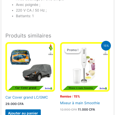
Avec poignée ;
220 V CA / 50 Hz ;
Battants: 1
Produits similaires
Le
Le
15%
prix
prix
Promo !
Promo !
initial
actuel
était :
est :
12.900 CFA.
11.000 CFA.
Remise : 15%
Car Cover grand LC/GMC
Mixeur à main Smoothie
29.000
CFA
12.900
CFA
11.000
CFA
Ajouter au panier