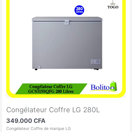
Coffre
LG
280L
Congélateur Coffre LG 280L
349.000
CFA
Congélateur Coffre de marque LG