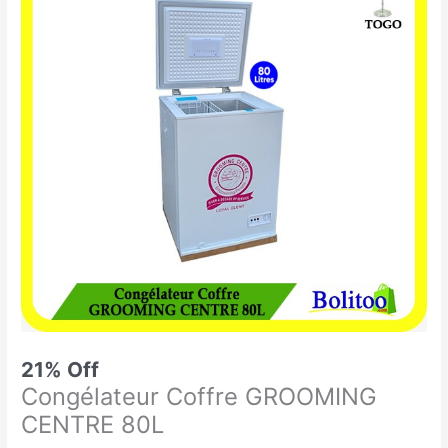
était :
est :
Coffre
119.900 CFA.
95.000 CFA.
GROOMING
CENTRE
80L
21% Off
Congélateur Coffre GROOMING
CENTRE 80L