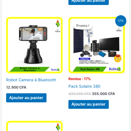
Ajouter au panier
Le
Le
17%
prix
prix
Promo !
Promo !
initial
actuel
était :
est :
430.000 CFA.
355.000 
Remise : 17%
Robot Camera à Bluetooth
Pack Solaire 380
12.900
CFA
430.000
CFA
355.000
CFA
Ajouter au panier
Ajouter au panier