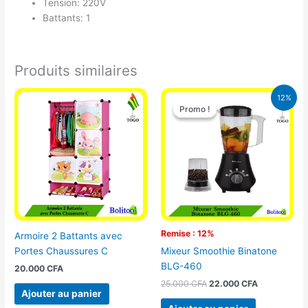
Tension: 220V
Battants: 1
Produits similaires
Le
Le
12%
prix
prix
Promo !
Promo !
initial
actuel
était :
est :
25.000 CFA.
22.000 CFA
Remise : 12%
Armoire 2 Battants avec
Portes Chaussures C
Mixeur Smoothie Binatone
BLG-460
20.000
CFA
25.000
CFA
22.000
CFA
Ajouter au panier