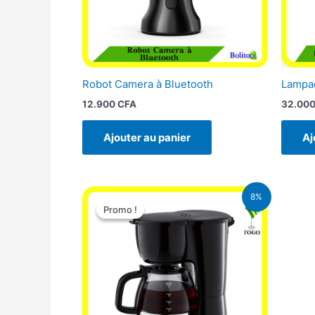
Robot Camera à Bluetooth
Lampad
12.900
CFA
32.00
Ajouter au panier
Aj
Le
Le
8%
prix
prix
Promo !
Promo !
initial
actuel
était :
est :
25.000 CFA.
23.000 CFA.