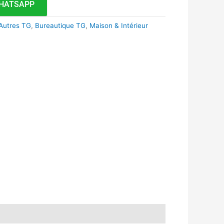
HATSAPP
Autres TG
,
Bureautique TG
,
Maison & Intérieur
k
r
tsApp
inkedIn