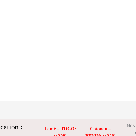
cation :
Nos 
Lomé – TOGO
:
Cotonou –