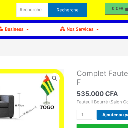
Fauteuils
Recherche
0
CFA
Recherche
Bourré
pour :
4
Pièces
Business
Nos Services
Model
F
Complet Faute
quantité
de
F
Complet
Fauteuils
535.000
CFA
Bourré
Fauteuil Bourré (Salon C
4
Pièces
Ajouter au p
Model
F