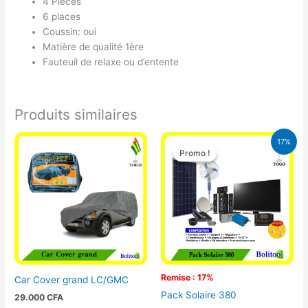
4 Pièces
6 places
Coussin: oui
Matière de qualité 1ère
Fauteuil de relaxe ou d’entente
Produits similaires
Le
Le
17%
prix
prix
Promo !
Promo !
initial
actuel
était :
est :
430.000 CFA.
355.000 
Remise : 17%
Car Cover grand LC/GMC
Pack Solaire 380
29.000
CFA