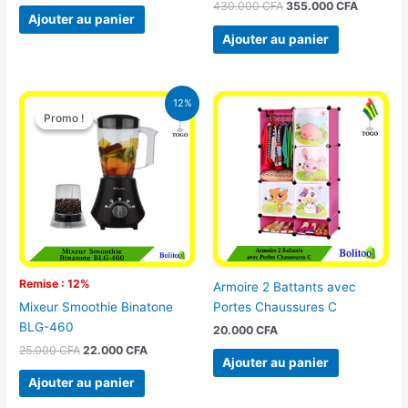
430.000
CFA
355.000
CFA
Ajouter au panier
Ajouter au panier
Le
Le
12%
prix
prix
Promo !
Promo !
initial
actuel
était :
est :
25.000 CFA.
22.000 CFA.
Remise : 12%
Armoire 2 Battants avec
Portes Chaussures C
Mixeur Smoothie Binatone
BLG-460
20.000
CFA
25.000
CFA
22.000
CFA
Ajouter au panier
Ajouter au panier