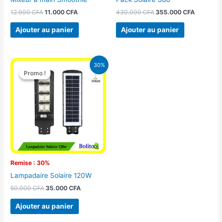
12.900
CFA
11.000
CFA
430.000
CFA
355.000
CFA
Ajouter au panier
Ajouter au panier
Le
Le
30%
prix
prix
Promo !
Promo !
initial
actuel
était :
est :
50.000 CFA.
35.000 CFA.
Remise : 30%
Lampadaire Solaire 120W
50.000
CFA
35.000
CFA
Ajouter au panier