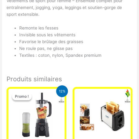
Vêtements de sport pour femme – Ensemble complet pour
entraînement, jogging, yoga, leggings et soutien-gorge de
sport extensible.
Remonte les fesses
Invisible sous les vêtements
Favorise le brûlage des graisses
Ne roule pas, ne glisse pas
Textiles : coton, nylon, Spandex premium
Produits similaires
Le
Le
12%
prix
prix
Promo !
Promo !
initial
actuel
était :
est :
25.000 CFA.
22.000 CFA.