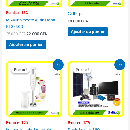
Remise : 12%
Grille-pain
Mixeur Smoothie Binatone
19.000
CFA
BLS-360
Ajouter au panier
25.000
CFA
22.000
CFA
Ajouter au panier
Le
Le
Le
Le
15%
17%
prix
prix
prix
prix
Promo !
Promo !
Promo !
Promo !
initial
actuel
initial
actuel
était :
est :
était :
est :
12.900 CFA.
11.000 CFA.
430.000 CFA.
355.000 
Remise : 15%
Remise : 17%
Mixeur à main Smoothie
Pack Solaire 380