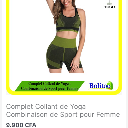
Collant
de
Yoga
Combinaison
de
Sport
pour
Femme
Complet Collant de Yoga
Combinaison de Sport pour Femme
9.900
CFA