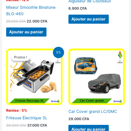
Aiguiseur de Couteaux
Mixeur Smoothie Binatone
6.900
CFA
BLG-460
Ajouter au panier
25.000
CFA
22.000
CFA
Ajouter au panier
Le
Le
5%
prix
prix
Promo !
Promo !
initial
actuel
était :
est :
39.000 CFA.
37.000 CFA.
Remise : 5%
Car Cover grand LC/GMC
Friteuse Électrique 3L
29.000
CFA
39.000
CFA
37.000
CFA
Ajouter au panier