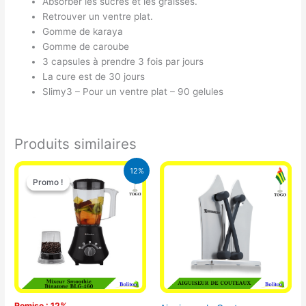
Absorber les sucres et les graisses.
Retrouver un ventre plat.
Gomme de karaya
Gomme de caroube
3 capsules à prendre 3 fois par jours
La cure est de 30 jours
Slimy3 – Pour un ventre plat – 90 gelules
Produits similaires
Le
Le
12%
prix
prix
Promo !
Promo !
initial
actuel
était :
est :
25.000 CFA.
22.000 CFA.
Remise : 12%